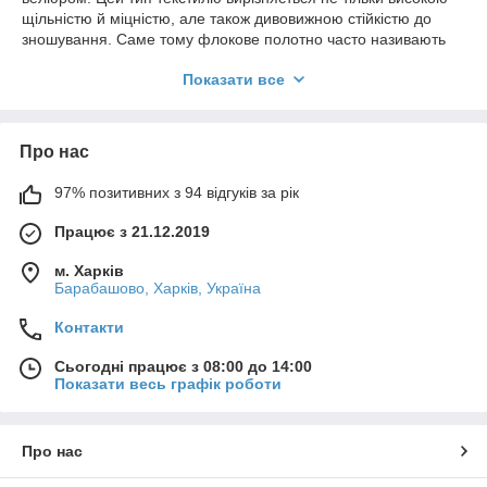
щільністю й міцністю, але також дивовижною стійкістю до
зношування. Саме тому флокове полотно часто називають
"антивандальним", позаяк його структура запобігає
Показати все
руйнуванню зовнішнього вигляду виробу під впливом часу,
плісняви або вандалів.
Про нас
97% позитивних з 94 відгуків за рік
Працює з 21.12.2019
м. Харків
Барабашово, Харків, Україна
Контакти
Сьогодні працює з 08:00 до 14:00
Показати весь графік роботи
Про нас