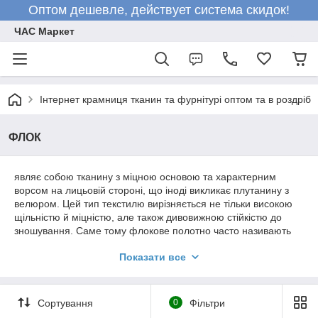
Оптом дешевле, действует система скидок!
ЧАС Маркет
Інтернет крамниця тканин та фурнітурі оптом та в роздріб
ФЛОК
являє собою тканину з міцною основою та характерним
ворсом на лицьовій стороні, що іноді викликає плутанину з
велюром. Цей тип текстилю вирізняється не тільки високою
щільністю й міцністю, але також дивовижною стійкістю до
зношування. Саме тому флокове полотно часто називають
"антивандальним", позаяк його структура запобігає
Показати все
руйнуванню зовнішнього вигляду виробу під впливом часу,
плісняви або вандалів.
є флок як оббивний, а цей застосовується як оформлення
Сортування
0
Фільтри
шкатулок усередині та будь-яких виробів.