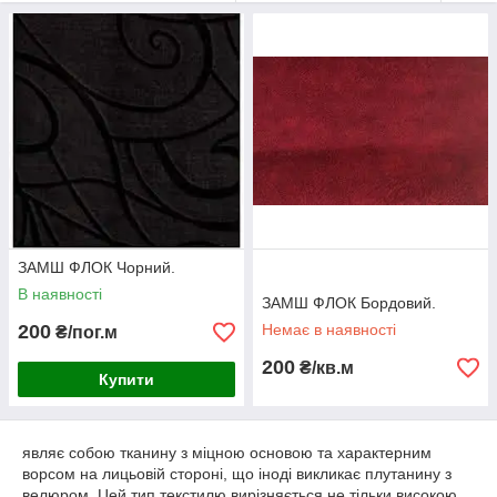
ЗАМШ ФЛОК Чорний.
В наявності
ЗАМШ ФЛОК Бордовий.
200
Немає в наявності
₴/пог.м
200
₴/кв.м
Купити
являє собою тканину з міцною основою та характерним
ворсом на лицьовій стороні, що іноді викликає плутанину з
велюром. Цей тип текстилю вирізняється не тільки високою