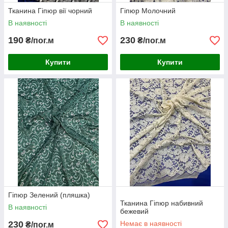
Тканина Гіпюр вії чорний
Гіпюр Молочний
В наявності
В наявності
190
230
₴/пог.м
₴/пог.м
Купити
Купити
Гіпюр Зелений (пляшка)
Тканина Гіпюр набивний
В наявності
бежевий
230
Немає в наявності
₴/пог.м