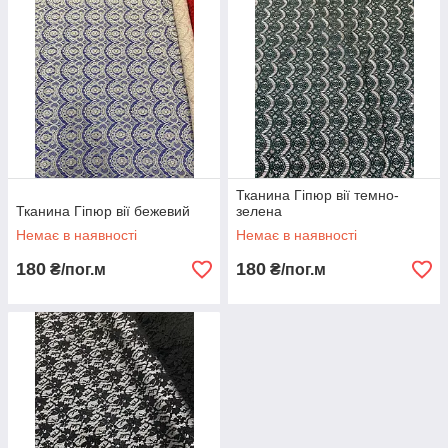
Тканина Гіпюр вії темно-
Тканина Гіпюр вії бежевий
зелена
Немає в наявності
Немає в наявності
180
180
₴/пог.м
₴/пог.м