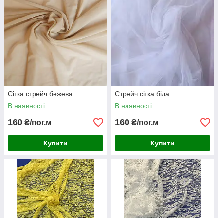
Сітка стрейч бежева
Стрейч сітка біла
В наявності
В наявності
160
160
₴/пог.м
₴/пог.м
Купити
Купити