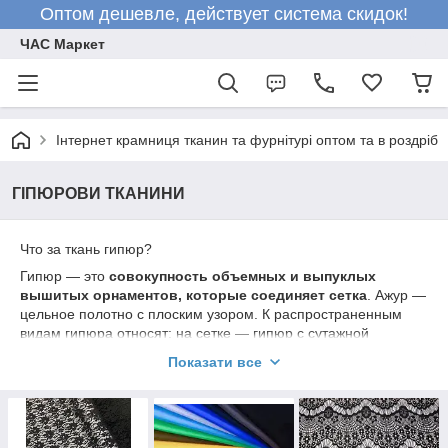
Оптом дешевле, действует система скидок!
ЧАС Маркет
Інтернет крамниця тканин та фурнітурі оптом та в роздріб
ГІПЮРОВИ ТКАНИНИ
Что за ткань гипюр?
Гипюр — это
совокупность объемных и выпуклых
вышитых орнаментов, которые соединяет сетка
. Ажур —
цельное полотно с плоским узором. К распространенным
видам гипюра относят: на сетке — гипюр с сутажной
вышивкой.
Показати все
Как называется ткань из кружева?
Гипюром
чаще называют кружевное полотно, состоящее из
сетки с повторяющимися узорными вставками. Шитьем
принято называть ажурную ткань на хлопчатобумажной