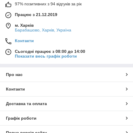
основе.
97% позитивних з 94 відгуків за рік
Какие виды кружева бывают?
Працює з 21.12.2019
Кружева делятся на
рукодельные и машинные
.
Рукодельные кружева различаются по технике исполнения:
м. Харків
Барабашово, Харків, Україна
вязанные – крючком или на спицах, узелковые – макраме
или фриволите, плетеные – на коклюшках, шитые -
Контакти
хардангер и игольное, а также ленточное.
Сьогодні працює з 08:00 до 14:00
Показати весь графік роботи
Про нас
Контакти
Доставка та оплата
Графік роботи
Повна версія сайту