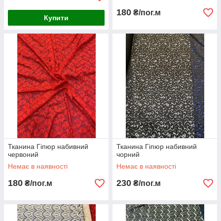
180
₴/пог.м
Купити
Тканина Гіпюр набивний
Тканина Гіпюр набивний
червоний
чорний
Немає в наявності
Немає в наявності
180
230
₴/пог.м
₴/пог.м