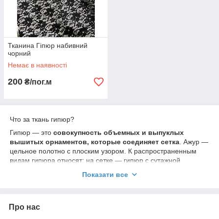
Тканина Гіпюр набивний
чорний
Немає в наявності
200
₴/пог.м
Что за ткань гипюр?
Гипюр — это
совокупность объемных и выпуклых
вышитых орнаментов, которые соединяет сетка
. Ажур —
цельное полотно с плоским узором. К распространенным
видам гипюра относят: на сетке — гипюр с сутажной
вышивкой.
Показати все
Как называется ткань из кружева?
Гипюром
чаще называют кружевное полотно, состоящее из
сетки с повторяющимися узорными вставками. Шитьем
Про нас
принято называть ажурную ткань на хлопчатобумажной