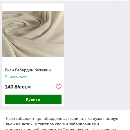
Льон Габардин бежевий
В наявності
140
₴/пог.м
Купити
Льон габардин- це габардинова тканина, яка дуже нагадує
льон на дотик, а також за своїми забарвленнями
максимально наближеним до "натуральних". Ця тканина є