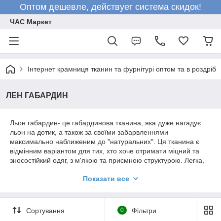
Оптом дешевле, действует система скидок!
ЧАС Маркет
Інтернет крамниця тканин та фурнітурі оптом та в роздріб
ЛЕН ГАБАРДИН
Льон габардин- це габардинова тканина, яка дуже нагадує
льон на дотик, а також за своїми забарвленнями
максимально наближеним до "натуральних". Ця тканина є
відмінним варіантом для тих, хто хоче отримати міцний та
зносостійкий одяг, з м'якою та приємною структурою. Легка,
малопрозора поліестра тканина помірної щільності з
Показати все
матовою поверхнею. Нитки для цієї тканини переплітаються
діагонально під кутом від 45 до 63 градусів, що надає тканині
візерунком у вигляді дрібної діагональної смужки. Нитки
основи тонші, ніж нитки качка та скручені вдвічі. Це робить
Сортування
0
Фільтри
візерунок габардину рельєфним.