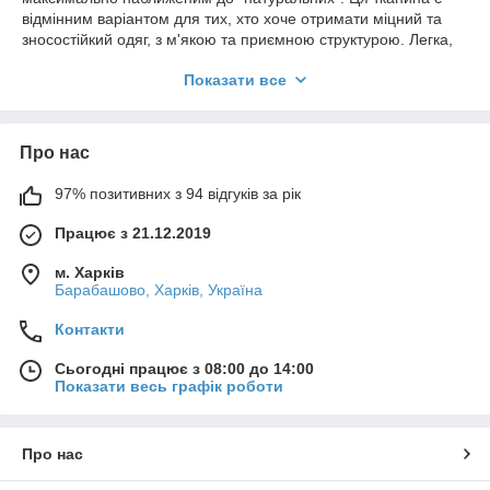
відмінним варіантом для тих, хто хоче отримати міцний та
зносостійкий одяг, з м'якою та приємною структурою. Легка,
малопрозора поліестра тканина помірної щільності з
Показати все
матовою поверхнею. Нитки для цієї тканини переплітаються
діагонально під кутом від 45 до 63 градусів, що надає тканині
візерунком у вигляді дрібної діагональної смужки. Нитки
основи тонші, ніж нитки качка та скручені вдвічі. Це робить
Про нас
візерунок габардину рельєфним.
97% позитивних з 94 відгуків за рік
Працює з 21.12.2019
м. Харків
Барабашово, Харків, Україна
Контакти
Сьогодні працює з 08:00 до 14:00
Показати весь графік роботи
Про нас