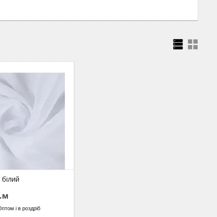
 білий
г.м
Оптом і в роздріб