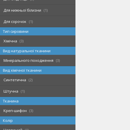
Для нижньої білизни
1
Для сорочок
1
Тип сировини
Хімічна
3
Вид натуральної тканини
Мінерального походження
3
Вид хімічної тканини
Синтетична
2
Штучна
1
Тканина
Креп-шифон
3
Колір