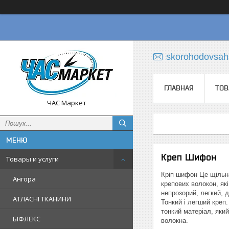
skorohodovsa
ГЛАВНАЯ
ТОВ
ЧАС Маркет
Креп Шифон
Товары и услуги
Кріп шифон Це щільна
Ангора
крепових волокон, як
непрозорий, легкий, 
АТЛАСНІ ТКАНИНИ
Тонкий і легший креп
тонкий матеріал, яки
БІФЛЕКС
волокна.