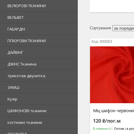
ВЕЛЮРОВІ ТКАНИНИ
ВЕЛЬВЕТ
ГАБАРДІН
ГІПЮРОВИ ТКАНИНИ
000063
ДАЙВІНГ
ДЖІНС Тканина
трикотаж двунитка.
ЗАМШ
Кулір
Міц шифон червони
ШИФОНОВІ тканини
120 ₴/пог.м
костюмні тканини
В наявності
Оптом і в ро