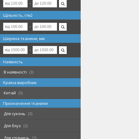
Щільність, г/м2
Ширина тканини, мм
Наявність
В наявності
3
Країна виробник
Китай
3
Призначення тканини
Для суконь
3
Для блуз
3
Для спідниць
3