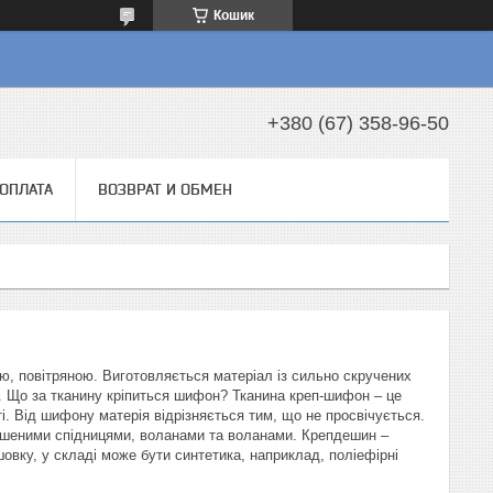
Кошик
+380 (67) 358-96-50
 ОПЛАТА
ВОЗВРАТ И ОБМЕН
ою, повітряною. Виготовляється матеріал із сильно скручених
). Що за тканину кріпиться шифон? Тканина креп-шифон – це
і. Від шифону матерія відрізняється тим, що не просвічується.
ьошеними спідницями, воланами та воланами. Крепдешин –
овку, у складі може бути синтетика, наприклад, поліефірні