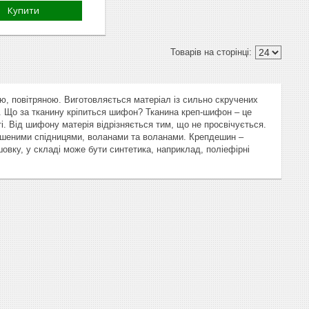
Купити
ою, повітряною. Виготовляється матеріал із сильно скручених
). Що за тканину кріпиться шифон? Тканина креп-шифон – це
і. Від шифону матерія відрізняється тим, що не просвічується.
ьошеними спідницями, воланами та воланами. Крепдешин –
овку, у складі може бути синтетика, наприклад, поліефірні