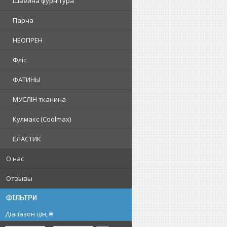
Швейна фурнітура
Парча
НЕОПРЕН
Фліс
ФАТИНЫ
МУСЛІН тканина
Кулмакс (Coolmax)
ЕЛАСТИК
О нас
Отзывы
ФІЛЬТРИ
Діапазон цін, ₴