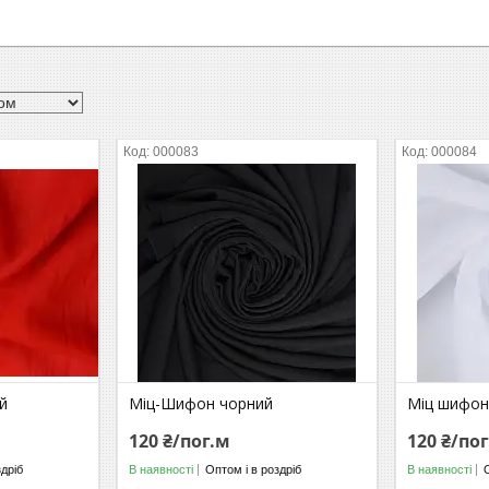
000083
000084
й
Міц-Шифон чорний
Міц шифон
120 ₴/пог.м
120 ₴/по
здріб
В наявності
Оптом і в роздріб
В наявності