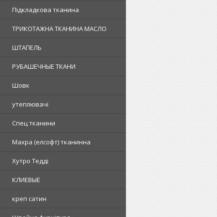
Підкладкова тканина
ТРИКОТАЖНА ТКАНИНА МАСЛО
ШТАПЕЛЬ
РУБАШЕЧНЫЕ ТКАНИ
Шовк
утеплювачі
Спец тканини
Махра (елсофт) тканинна
Хутро Тедді
КЛИЕВЫЕ
креп сатин