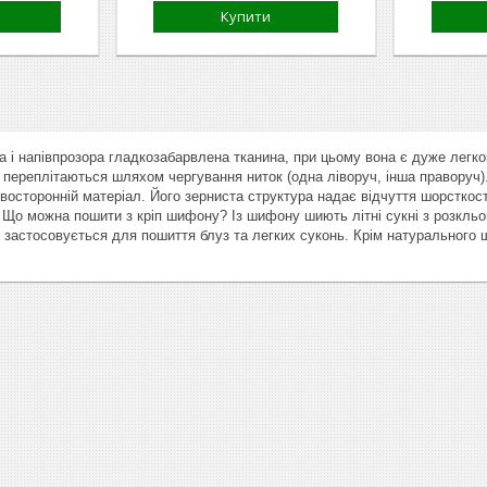
Купити
 і напівпрозора гладкозабарвлена ​​тканина, при цьому вона є дуже легк
і переплітаються шляхом чергування ниток (одна ліворуч, інша праворуч
двосторонній матеріал. Його зерниста структура надає відчуття шорсткост
. Що можна пошити з кріп шифону? Із шифону шиють літні сукні з розкл
й застосовується для пошиття блуз та легких суконь. Крім натурального ш