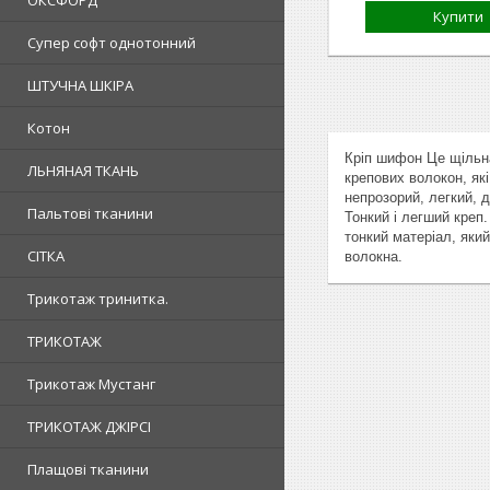
ОКСФОРД
Купити
Супер софт однотонний
ШТУЧНА ШКІРА
Котон
Кріп шифон Це щільна
ЛЬНЯНАЯ ТКАНЬ
крепових волокон, як
непрозорий, легкий, 
Пальтові тканини
Тонкий і легший креп
тонкий матеріал, яки
СІТКА
волокна.
Трикотаж тринитка.
ТРИКОТАЖ
Трикотаж Мустанг
ТРИКОТАЖ ДЖІРСІ
Плащові тканини