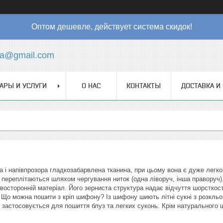
Оптом дешевле, действует система скидок!
ha@gmail.com
АРЫ И УСЛУГИ
О НАС
КОНТАКТЫ
ДОСТАВКА И
 і напівпрозора гладкозабарвлена ​​тканина, при цьому вона є дуже легк
і переплітаються шляхом чергування ниток (одна ліворуч, інша праворуч
двосторонній матеріал. Його зерниста структура надає відчуття шорсткост
. Що можна пошити з кріп шифону? Із шифону шиють літні сукні з розкл
й застосовується для пошиття блуз та легких суконь. Крім натурального ш