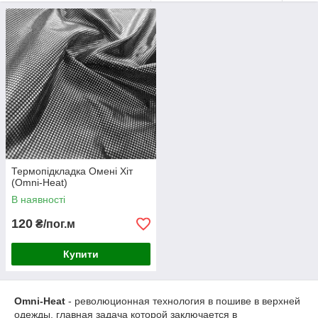
выходить наружу
. Водонепроницаемая мембрана Omni-
Tech - это комфорт и сухость в любую погоду!
Термопідкладка Омені Хіт
(Omni-Heat)
В наявності
120
₴/пог.м
Купити
Omni-Heat
- революционная технология в пошиве в верхней
одежды, главная задача которой заключается в