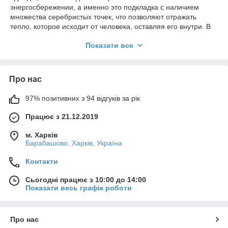
энергосбережении, а именно это подкладка с наличием
множества серебристых точек, что позволяют отражать
тепло, которое исходит от человека, оставляя его внутри. В
результате чего вы сохраняете тепла на 20% больше.
Показати все
Что такое технология Omni-Tech?
Технология Omni-Tech - это
микропористая мембрана,
которая не позволяет влаге проникать внутрь изделия,
Про нас
при этом поры мембраны позволяют испарениям легко
выходить наружу
. Водонепроницаемая мембрана Omni-
97% позитивних з 94 відгуків за рік
Tech - это комфорт и сухость в любую погоду!
Працює з 21.12.2019
м. Харків
Барабашово, Харків, Україна
Контакти
Сьогодні працює з 10:00 до 14:00
Показати весь графік роботи
Про нас