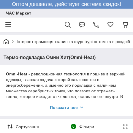
Оптом дешевле, действует система скидок!
ЧАС Маркет
Інтернет крамниця тканин та фурнітурі оптом та в роздріб
Термо-подкладка Омни Хит(Omni-Heat)
Omni-Heat
- революционная технология в пошиве в верхней
одежды, главная задача которой заключается в
энергосбережении, а именно это подкладка с наличием
множества серебристых точек, что позволяют отражать
тепло, которое исходит от человека, оставляя его внутри. В
результате чего вы сохраняете тепла на 20% больше.
Показати все
Что такое технология Omni-Tech?
Технология Omni-Tech - это
микропористая мембрана,
которая не позволяет влаге проникать внутрь изделия,
Сортування
0
Фільтри
при этом поры мембраны позволяют испарениям легко