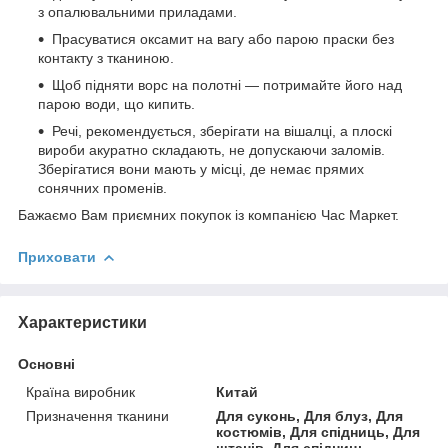
з опалювальними приладами.
Прасуватися оксамит на вагу або парою праски без
контакту з тканиною.
Щоб підняти ворс на полотні — потримайте його над
парою води, що кипить.
Речі, рекомендується, зберігати на вішалці, а плоскі
вироби акуратно складають, не допускаючи заломів.
Зберігатися вони мають у місці, де немає прямих
сонячних променів.
Бажаємо Вам приємних покупок із компанією Час Маркет.
Приховати
Характеристики
Основні
Країна виробник
Китай
Призначення тканини
Для суконь, Для блуз, Для
костюмів, Для спідниць, Для
штанів, Для спідниць,