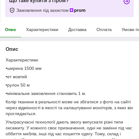
Що таке купити з Пром?
Замовлення під захистом
Опис
Характеристики
Доставка
Оплата
Умови п
Опис
Характеристики:
•ширина 1500 мм
•ет жовтий
•рулон 50 м
•мінімальне замовлення становить 1 м.
Колір тканини в реальності може не збігатися з фото на сайті
через відмінності в якості та налаштуванні моніторів, з яких він
проглядається.
Ультрасучасні технології дають змогу випускати різні типи
оксамиту. У кожного своє призначення, одні не замінні під час
оббиття меблів, інші під час пошиття одягу. Тому, склад і