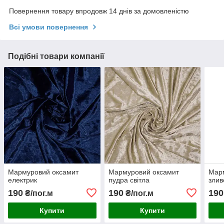
Повернення товару впродовж 14 днів за домовленістю
Всі умови повернення
Подібні товари компанії
Мармуровий оксамит
Мармуровий оксамит
Мар
електрик
пудра світла
злив
190
190
190
₴/пог.м
₴/пог.м
Купити
Купити