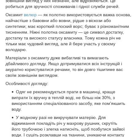
зовнішній вигляд у них незначні, але відрізняються. Це
робиться для зручності споживачів і гідної служби речей.
Оксамит
велюр
— як полотно використовується важка основа,
найчастіше з бавовни або вовни, рідше з віскози або
синтетики; має короткий плоский ворс; буває з різноманітним
тисненням. Ніжні полотна оксамиту — це символ достатку,
достатку та високого статусу власника. Тому кожна річ не
тільки має чудовий вигляд, але й бере участь у своєму
володарю.
Матеріали з оксамиту дуже вибагливі та вимагають
дбайливого догляду. Якщо дотримуватися всіх інструкцій і
акуратно користуватися речами, то він довго тішитиме вас
своїм зовнішнім виглядом.
Особливості догляду:
Одяг не рекомендується прати в машинці, краще
випрати їх вручну в теплій воді, не більш ніж 30%, з
використанням спеціалізованого засобу, яке пом'якшить
воду.
У жодному разі не викручувати матерію. Для
віджимання покладіть річ у махрову рушник, скрутіть
його трубочкою і злегка натисніть, щоб позбутися зайвої
води. І сушіть розклавши на тканини, уникаючи контакту