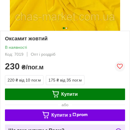
Оксамит жовтий
В наявності
Код: 7019
Опт і роздріб
230
₴/пог.м
220 ₴
від 10 пог.м
175 ₴
від 35 пог.м
Купити
або
Купити з