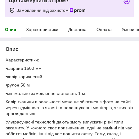
Що таке купити з Пром?
Замовлення під захистом
Опис
Характеристики
Доставка
Оплата
Умови п
Опис
Характеристики:
•ширина 1500 мм
•колір коричневий
•рулон 50 м
•мінімальне замовлення становить 1 м.
Колір тканини в реальності може не збігатися з фото на сайті
через відмінності в якості та налаштуванні моніторів, з яких він
проглядається.
Ультрасучасні технології дають змогу випускати різні типи
оксамиту. У кожного своє призначення, одні не замінні під час
оббиття меблів, інші під час пошиття одягу. Тому, склад і