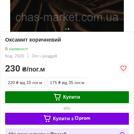
Оксамит коричневий
В наявності
Код: 7020
Опт і роздріб
230
₴/пог.м
220 ₴
від 10 пог.м
175 ₴
від 35 пог.м
Купити
або
Купити з