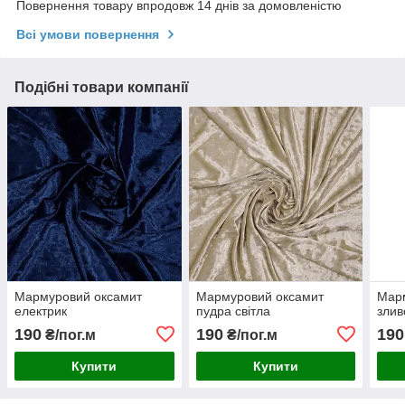
Повернення товару впродовж 14 днів за домовленістю
Всі умови повернення
Подібні товари компанії
Мармуровий оксамит
Мармуровий оксамит
Мар
електрик
пудра світла
злив
190
190
190
₴/пог.м
₴/пог.м
Купити
Купити