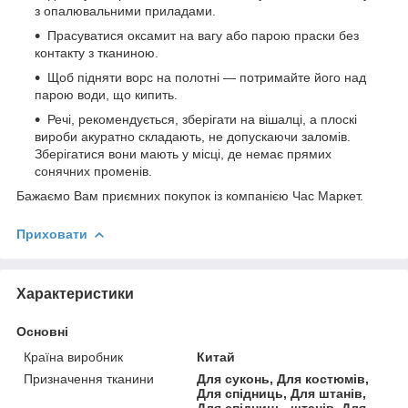
з опалювальними приладами.
Прасуватися оксамит на вагу або парою праски без
контакту з тканиною.
Щоб підняти ворс на полотні — потримайте його над
парою води, що кипить.
Речі, рекомендується, зберігати на вішалці, а плоскі
вироби акуратно складають, не допускаючи заломів.
Зберігатися вони мають у місці, де немає прямих
сонячних променів.
Бажаємо Вам приємних покупок із компанією Час Маркет.
Приховати
Характеристики
Основні
Країна виробник
Китай
Призначення тканини
Для суконь, Для костюмів,
Для спідниць, Для штанів,
Для спідниць, штанів, Для