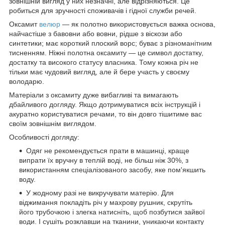
зовнішній вигляд у них незначні, але відрізняються. Це
робиться для зручності споживачів і гідної служби речей.
Оксамит
велюр
— як полотно використовується важка основа,
найчастіше з бавовни або вовни, рідше з віскози або
синтетики; має короткий плоский ворс; буває з різноманітним
тисненням. Ніжні полотна оксамиту — це символ достатку,
достатку та високого статусу власника. Тому кожна річ не
тільки має чудовий вигляд, але й бере участь у своєму
володарю.
Матеріали з оксамиту дуже вибагливі та вимагають
дбайливого догляду. Якщо дотримуватися всіх інструкцій і
акуратно користуватися речами, то він довго тішитиме вас
своїм зовнішнім виглядом.
Особливості догляду:
Одяг не рекомендується прати в машинці, краще
випрати їх вручну в теплій воді, не більш ніж 30%, з
використанням спеціалізованого засобу, яке пом'якшить
воду.
У жодному разі не викручувати матерію. Для
віджимання покладіть річ у махрову рушник, скрутіть
його трубочкою і злегка натисніть, щоб позбутися зайвої
води. І сушіть розклавши на тканини, уникаючи контакту