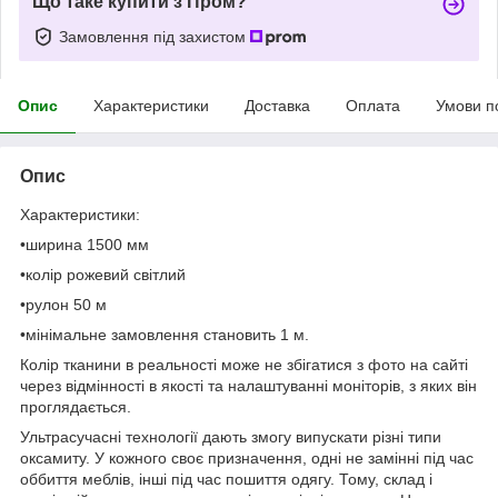
Що таке купити з Пром?
Замовлення під захистом
Опис
Характеристики
Доставка
Оплата
Умови п
Опис
Характеристики:
•ширина 1500 мм
•колір рожевий світлий
•рулон 50 м
•мінімальне замовлення становить 1 м.
Колір тканини в реальності може не збігатися з фото на сайті
через відмінності в якості та налаштуванні моніторів, з яких він
проглядається.
Ультрасучасні технології дають змогу випускати різні типи
оксамиту. У кожного своє призначення, одні не замінні під час
оббиття меблів, інші під час пошиття одягу. Тому, склад і