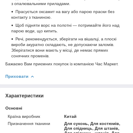
з опалювальними приладами.
Прасується оксамит на вагу або парою праски без
контакту з тканиною.
Щоб підняти ворс на полотні — потримайте його над
парою води, що кипить.
Речі, рекомендується, зберігати на вішалці, а плоскі
вироби акуратно складають, не допускаючи заломів.
Зберігатися вони мають у місці, де немає прямих
сонячних променів.
Бажаємо Вам приємних покупок із компанією Час Маркет.
Приховати
Характеристики
Основні
Країна виробник
Китай
Призначення тканини
Для суконь, Для костюмів,
Для спідниць, Для штанів,
Для спідниць, штанів, Для