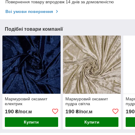
Повернення товару впродовж 14 днів за домовленістю
Всі умови повернення
Подібні товари компанії
Мармуровий оксамит
Мармуровий оксамит
Мар
електрик
пудра світла
пуд
190
190
190
₴/пог.м
₴/пог.м
Купити
Купити