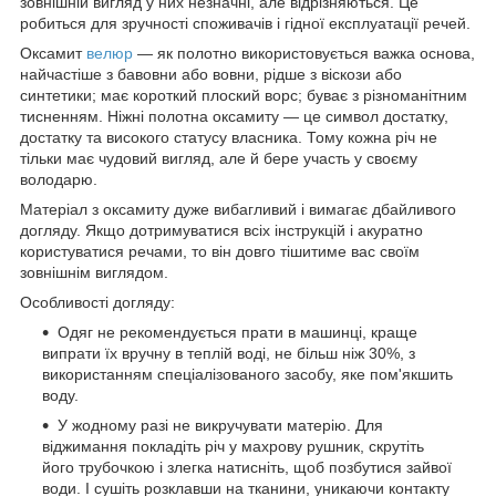
зовнішній вигляд у них незначні, але відрізняються. Це
робиться для зручності споживачів і гідної експлуатації речей.
Оксамит
велюр
— як полотно використовується важка основа,
найчастіше з бавовни або вовни, рідше з віскози або
синтетики; має короткий плоский ворс; буває з різноманітним
тисненням. Ніжні полотна оксамиту — це символ достатку,
достатку та високого статусу власника. Тому кожна річ не
тільки має чудовий вигляд, але й бере участь у своєму
володарю.
Матеріал з оксамиту дуже вибагливий і вимагає дбайливого
догляду. Якщо дотримуватися всіх інструкцій і акуратно
користуватися речами, то він довго тішитиме вас своїм
зовнішнім виглядом.
Особливості догляду:
Одяг не рекомендується прати в машинці, краще
випрати їх вручну в теплій воді, не більш ніж 30%, з
використанням спеціалізованого засобу, яке пом'якшить
воду.
У жодному разі не викручувати матерію. Для
віджимання покладіть річ у махрову рушник, скрутіть
його трубочкою і злегка натисніть, щоб позбутися зайвої
води. І сушіть розклавши на тканини, уникаючи контакту