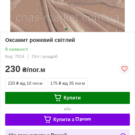
Оксамит рожевий світлий
В наявності
Код: 7014
Опт і роздріб
230
₴/пог.м
220 ₴
від 10 пог.м
175 ₴
від 35 пог.м
Купити
або
Купити з