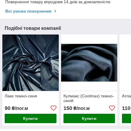
Повернення товару впродовж 14 днів за домовленістю
Всі умови повернення
Подібні товари компанії
Лаке темно-синя
Кулмакс (Coolmax) темно-
Атла
синій
90
150
110
₴/пог.м
₴/пог.м
Купити
Купити