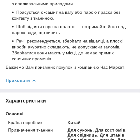
з опалювальними приладами.
Прасується оксамит на вагу або парою праски без
контакту з тканиною.
Щоб підняти ворс на полотні — потримайте його над
парою води, що кипить.
Речі, рекомендується, зберігати на вішалці, а плоскі
вироби акуратно складають, не допускаючи заломів.
Зберігатися вони мають у місці, де немає прямих
сонячних променів.
Бажаємо Вам приємних покупок із компанією Час Маркет.
Приховати
Характеристики
Основні
Країна виробник
Китай
Призначення тканини
Для суконь, Для костюмів,
Для спідниць, Для штанів,
Для спідниць, штанів, Для