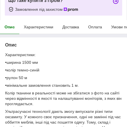
Що таке купити з Пром?
Замовлення під захистом
Опис
Характеристики
Доставка
Оплата
Умови п
Опис
Характеристики:
•ширина 1500 мм
•колір темно-синій
•рулон 50 м
•мінімальне замовлення становить 1 м.
Колір тканини в реальності може не збігатися з фото на сайті
через відмінності в якості та налаштуванні моніторів, з яких він
проглядається.
Ультрасучасні технології дають змогу випускати різні типи
оксамиту. У кожного своє призначення, одні не замінні під час
оббиття меблів, інші під час пошиття одягу. Тому, склад і