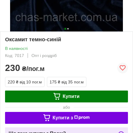
Оксамит темно-синій
В наявності
Код: 7017
Опт і роздріб
230
₴/пог.м
220 ₴
від 10 пог.м
175 ₴
від 35 пог.м
Купити
або
Купити з