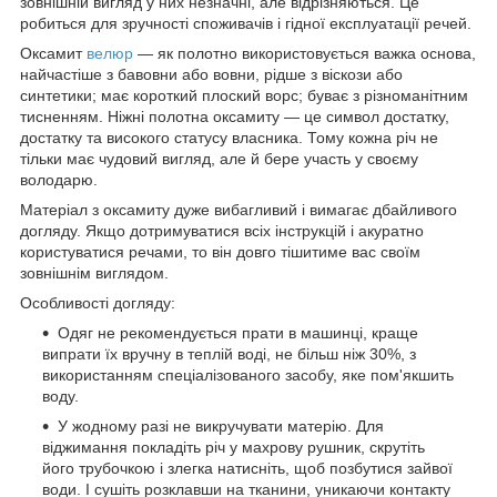
зовнішній вигляд у них незначні, але відрізняються. Це
робиться для зручності споживачів і гідної експлуатації речей.
Оксамит
велюр
— як полотно використовується важка основа,
найчастіше з бавовни або вовни, рідше з віскози або
синтетики; має короткий плоский ворс; буває з різноманітним
тисненням. Ніжні полотна оксамиту — це символ достатку,
достатку та високого статусу власника. Тому кожна річ не
тільки має чудовий вигляд, але й бере участь у своєму
володарю.
Матеріал з оксамиту дуже вибагливий і вимагає дбайливого
догляду. Якщо дотримуватися всіх інструкцій і акуратно
користуватися речами, то він довго тішитиме вас своїм
зовнішнім виглядом.
Особливості догляду:
Одяг не рекомендується прати в машинці, краще
випрати їх вручну в теплій воді, не більш ніж 30%, з
використанням спеціалізованого засобу, яке пом'якшить
воду.
У жодному разі не викручувати матерію. Для
віджимання покладіть річ у махрову рушник, скрутіть
його трубочкою і злегка натисніть, щоб позбутися зайвої
води. І сушіть розклавши на тканини, уникаючи контакту