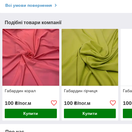
Всі умови повернення
Подібні товари компанії
Габардин корал
Габардин гірчиця
Габа
100
100
100
₴/пог.м
₴/пог.м
Купити
Купити
Про нас