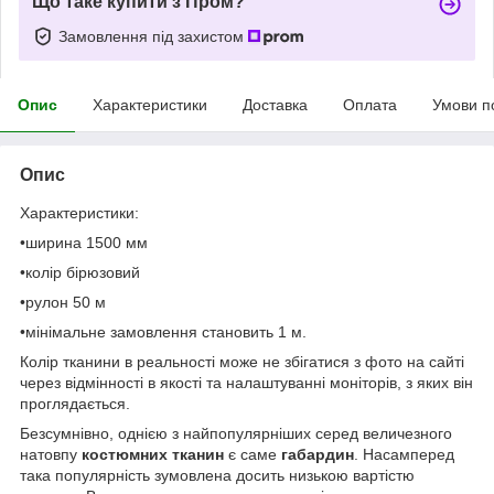
Що таке купити з Пром?
Замовлення під захистом
Опис
Характеристики
Доставка
Оплата
Умови п
Опис
Характеристики:
•ширина 1500 мм
•колір бірюзовий
•рулон 50 м
•мінімальне замовлення становить 1 м.
Колір тканини в реальності може не збігатися з фото на сайті
через відмінності в якості та налаштуванні моніторів, з яких він
проглядається.
Безсумнівно, однією з найпопулярніших серед величезного
натовпу
костюмних тканин
є саме
габардин
. Насамперед
така популярність зумовлена досить низькою вартістю