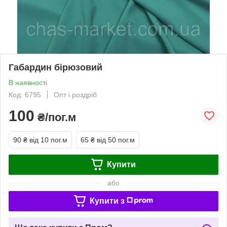
Габардин бірюзовий
В наявності
Код: 6795
Опт і роздріб
100
₴/пог.м
90 ₴
від 10 пог.м
65 ₴
від 50 пог.м
Купити
або
Купити з