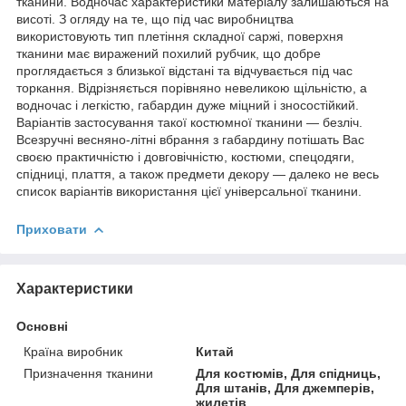
тканини. Водночас характеристики матеріалу залишаються на
висоті. З огляду на те, що під час виробництва
використовують тип плетіння складної саржі, поверхня
тканини має виражений похилий рубчик, що добре
проглядається з близької відстані та відчувається під час
торкання. Відрізняється порівняно невеликою щільністю, а
водночас і легкістю, габардин дуже міцний і зносостійкий.
Варіантів застосування такої костюмної тканини — безліч.
Всезручні весняно-літні вбрання з габардину потішать Вас
своєю практичністю і довговічністю, костюми, спецодяги,
спідниці, плаття, а також предмети декору — далеко не весь
список варіантів використання цієї універсальної тканини.
Приховати
Характеристики
Основні
Країна виробник
Китай
Призначення тканини
Для костюмів, Для спідниць,
Для штанів, Для джемперів,
жилетів