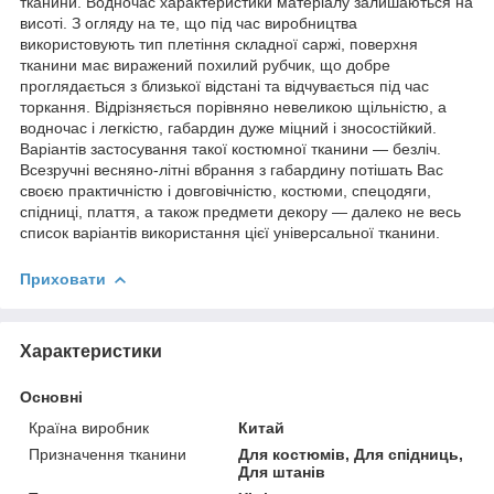
тканини. Водночас характеристики матеріалу залишаються на
висоті. З огляду на те, що під час виробництва
використовують тип плетіння складної саржі, поверхня
тканини має виражений похилий рубчик, що добре
проглядається з близької відстані та відчувається під час
торкання. Відрізняється порівняно невеликою щільністю, а
водночас і легкістю, габардин дуже міцний і зносостійкий.
Варіантів застосування такої костюмної тканини — безліч.
Всезручні весняно-літні вбрання з габардину потішать Вас
своєю практичністю і довговічністю, костюми, спецодяги,
спідниці, плаття, а також предмети декору — далеко не весь
список варіантів використання цієї універсальної тканини.
Приховати
Характеристики
Основні
Країна виробник
Китай
Призначення тканини
Для костюмів, Для спідниць,
Для штанів