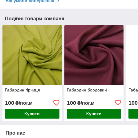
Всі умови повернення
Подібні товари компанії
Габардин гірчиця
Габардин бордовий
Габа
100
100
100
₴/пог.м
₴/пог.м
Купити
Купити
Про нас