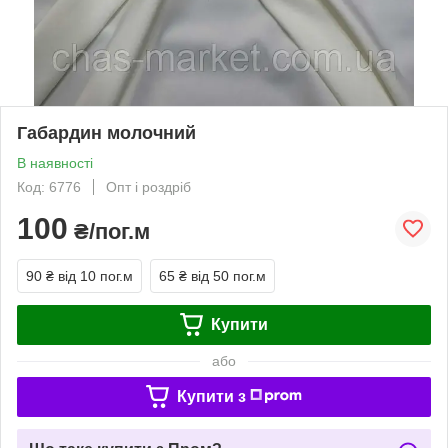
Габардин молочний
В наявності
Код: 6776
Опт і роздріб
100
₴/пог.м
90 ₴
від 10 пог.м
65 ₴
від 50 пог.м
Купити
або
Купити з