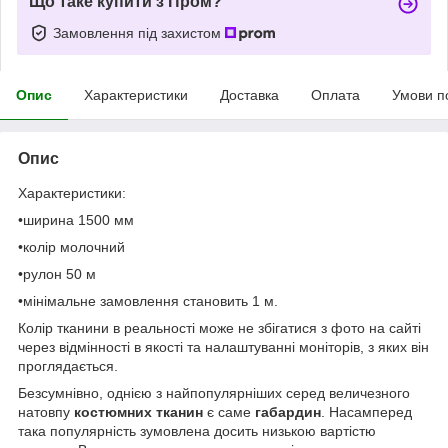
Що таке купити з Пром?
Замовлення під захистом
Опис
Характеристики
Доставка
Оплата
Умови п
Опис
Характеристики:
•ширина 1500 мм
•колір молочний
•рулон 50 м
•мінімальне замовлення становить 1 м.
Колір тканини в реальності може не збігатися з фото на сайті
через відмінності в якості та налаштуванні моніторів, з яких він
проглядається.
Безсумнівно, однією з найпопулярніших серед величезного
натовпу
костюмних тканин
є саме
габардин
. Насамперед
така популярність зумовлена досить низькою вартістю