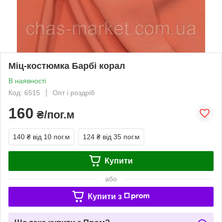
Міц-костюмка Барбі корал
В наявності
Код: 6515
Опт і роздріб
160
₴/пог.м
140 ₴
від 10 пог.м
124 ₴
від 35 пог.м
Купити
або
Купити з