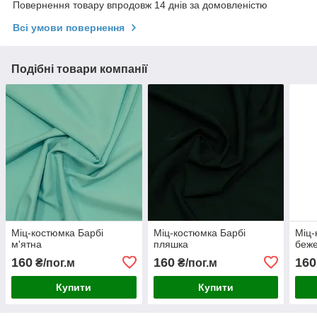
Повернення товару впродовж 14 днів за домовленістю
Всі умови повернення
Подібні товари компанії
Міц-костюмка Барбі
Міц-костюмка Барбі
Міц-
м'ятна
пляшка
беже
160
160
160
₴/пог.м
₴/пог.м
Купити
Купити