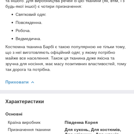
та іншого. Для виробництва речей із цієї тканини (як, втім, і з
будь-якої іншої) є чотири призначення:
Святковий одяг.
Повсякденна.
Робоча.
Ведмедична.
Костюмна тканина Барбі є такою популярною не тільки тому,
що з неї виготовляють офіційний одяг, у якому потрібно
майже все населення. Також ця тканина дуже якісна та
зручна для носіння, має масу позитивних властивостей, тому
так дорога та потрібна.
Приховати
Характеристики
Основні
Країна виробник
Південна Корея
Призначення тканини
Для суконь, Для костюмів,