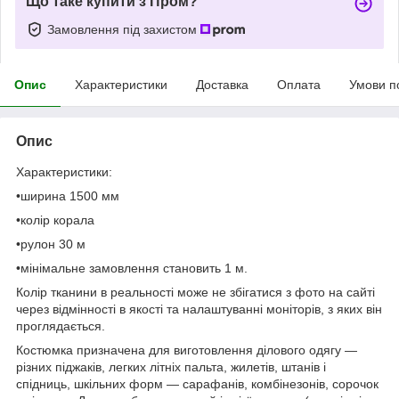
Що таке купити з Пром?
Замовлення під захистом
Опис
Характеристики
Доставка
Оплата
Умови п
Опис
Характеристики:
•ширина 1500 мм
•колір корала
•рулон 30 м
•мінімальне замовлення становить 1 м.
Колір тканини в реальності може не збігатися з фото на сайті
через відмінності в якості та налаштуванні моніторів, з яких він
проглядається.
Костюмка призначена для виготовлення ділового одягу —
різних піджаків, легких літніх пальта, жилетів, штанів і
спідниць, шкільних форм — сарафанів, комбінезонів, сорочок