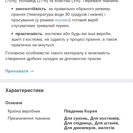
(70%), поліамід (27%) та еластан (3%). Переваги тканини:
зносостійкість
: за правильно обраного режиму
прання (температура води 30 градусів і нижче) і
прасування (у режимі «
шовк
») готовий виріб
слугуватиме тривалий термін;
практичність
: костюми або будь-які інші вироби,
зшиті з костюма, не сідають у процесі прання, а також
практично не мнуться.
Головною особливістю такого матеріалу є можливість
створення дрібних складок за допомогою праски.
Приховати
Характеристики
Основні
Країна виробник
Південна Корея
Призначення тканини
Для суконь, Для костюмів,
Для спідниць, Для штанів,
Для джемперів, жилетів