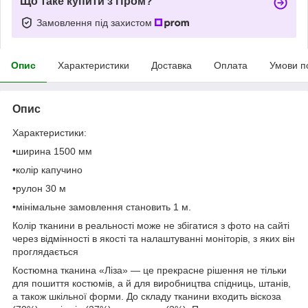
Що таке купити з Пром?
Замовлення під захистом
Опис
Характеристики
Доставка
Оплата
Умови п
Опис
Характеристики:
•ширина 1500 мм
•колір капучино
•рулон 30 м
•мінімальне замовлення становить 1 м.
Колір тканини в реальності може не збігатися з фото на сайті
через відмінності в якості та налаштуванні моніторів, з яких він
проглядається
Костюмна тканина «Ліза» — це прекрасне рішення не тільки
для пошиття костюмів, а й для виробництва спідниць, штанів,
а також шкільної форми. До складу тканини входить віскоза