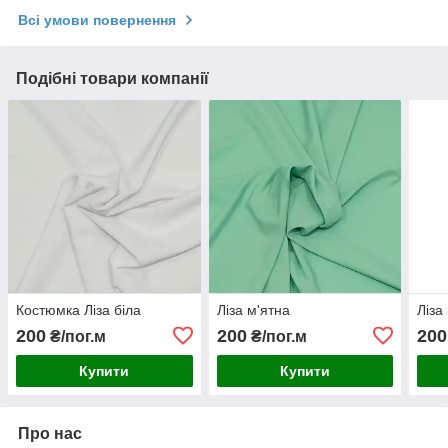
Всі умови повернення
Подібні товари компанії
Костюмка Ліза біла
Ліза м'ятна
Ліза
200
200
200
₴/пог.м
₴/пог.м
Купити
Купити
Про нас