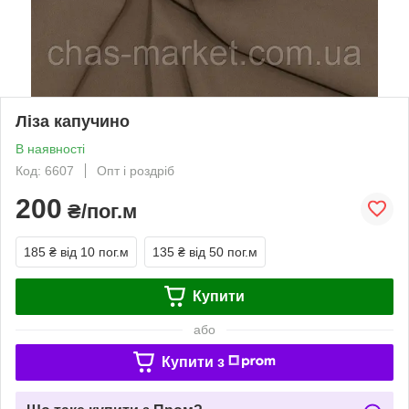
Ліза капучино
В наявності
Код: 6607
Опт і роздріб
200
₴/пог.м
185 ₴
від 10 пог.м
135 ₴
від 50 пог.м
Купити
або
Купити з