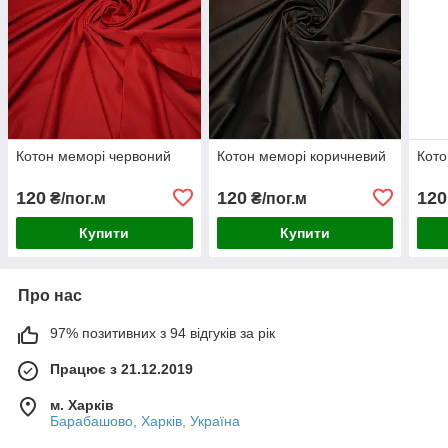
Котон меморі червоний
Котон меморі коричневий
Кото
120
120
120
₴/пог.м
₴/пог.м
Купити
Купити
Про нас
97% позитивних з 94 відгуків за рік
Працює з 21.12.2019
м. Харків
Барабашово, Харків, Україна