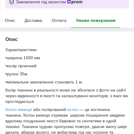
Замовлення під захистом
Опис
Доставка
Оплата
Умови повернення
Опис
Характеристики:
•ширина 1500 мм
•колір гірчичний
•рулон 35м
•мінімальне замовлення становить 1 м.
Колір тканини в реальності може не збігатися з фото на сайті
через відмінності в якості та налаштуванні моніторів, з яких він
проглядається
Котон меморі
або полірований
котон
— це костюмна
тканина. Котон меморі отримав широке поширення завдяки
вдалому поєднанню якості бавовни та синтетики в одній
тканині. Тканина чудово пропускає повітря, даючи змогу шкірі
дихати, вбирає вологу, не вибаглива під час носіння та