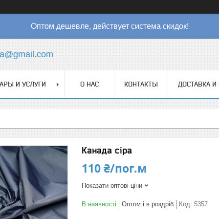
Оптом дешевле, действует система скидок!
ha@gmail.com
АРЫ И УСЛУГИ
О НАС
КОНТАКТЫ
ДОСТАВКА И
Канада сіра
110 ₴/пог.м
Показати оптові ціни
В наявності
Оптом і в роздріб
Код:
5357