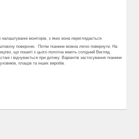
і налаштуванні моніторів, з яких вона переглядається.
дштовхну поверхню. Потім тканини можна легко повернути. На
ництво, що пошиті з цього полотна мають солідний Вигляд.
тані і відчувається при дотику. Варіантів застосування тканини
уховиків, плащів та інших виробів.