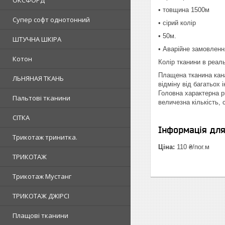
ОКСФОРД
• товщина 1500м
Супер софт однотонний
• сірий колір
• 50м.
ШТУЧНА ШКІРА
• Аварійне замовленн
Котон
Колір тканини в реаль
Плащена тканина кана
ЛЬНЯНАЯ ТКАНЬ
відміну від багатьох
Головна характерна р
Пальтові тканини
величезна кількість, 
СІТКА
Інформація дл
Трикотаж тринитка.
Ціна:
110 ₴/пог.м
ТРИКОТАЖ
Трикотаж Мустанг
ТРИКОТАЖ ДЖІРСІ
Плащові тканини