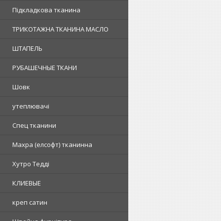
Підкладкова тканина
ТРИКОТАЖНА ТКАНИНА МАСЛО
ШТАПЕЛЬ
РУБАШЕЧНЫЕ ТКАНИ
Шовк
утеплювачі
Спец тканини
Махра (елсофт) тканинна
Хутро Тедді
КЛИЕВЫЕ
креп сатин