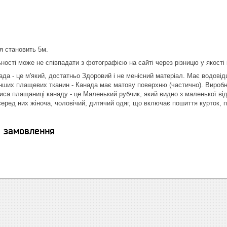
я становить 5м.
ності може не співпадати з фотографією на сайті через різницю у якості 
да - це м'який, достатньо Здоровий і не менісний матеріал. Має водові
 інших плащевих тканин - Канада має матову поверхню (частично). Вироб
иса плащаниці канаду - це Маленький рубчик, який видно з маленької відс
серед них жіноча, чоловічий, дитячий одяг, що включає пошиття курток, п
я замовлення