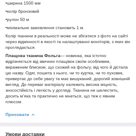
•ширина 1500 мм
•колір бронзовий
•рулон 50 м
•мінімальне замовлення становить 1 м.
Колір тканини в реальності може не збігатися з фото на сайті
через відмінності в якості та налаштуванні моніторів, з яких він
проглядається.
Плащова тканина Фольга
— новинка, яка істотно
відрізняється від звичних плащівок своїм особливим,
вираженим блиском, що схожий на фольгу, від чого й дістала
цю назву. Одяг, пошита з нього, чи то куртка, чи то пуховик,
привертає до себе увагу та має вишуканий, дорогий зовнішній
вигляд. До переваг матеріалу належить висока міцність,
зносостійкість і легкість у догляді. Тканина не шелестить,
досить м'яка та практично не мнеться, що теж є явним
плюсом.
Приховати
Умови доставки