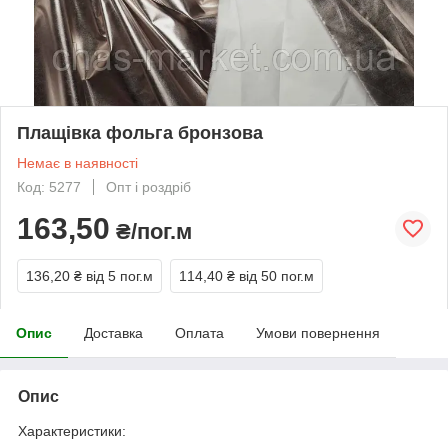
Плащівка фольга бронзова
Немає в наявності
Код: 5277
Опт і роздріб
163,50
₴/пог.м
136,20 ₴
від 5 пог.м
114,40 ₴
від 50 пог.м
Опис
Доставка
Оплата
Умови повернення
Опис
Характеристики: