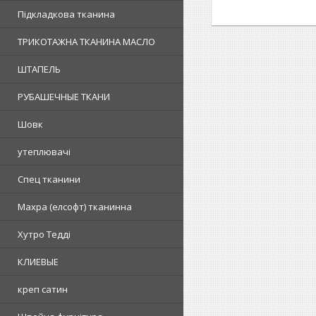
Підкладкова тканина
ТРИКОТАЖНА ТКАНИНА МАСЛО
ШТАПЕЛЬ
РУБАШЕЧНЫЕ ТКАНИ
Шовк
утеплювачі
Спец тканини
Махра (елсофт) тканинна
Хутро Тедді
КЛИЕВЫЕ
креп сатин