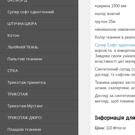
ОКСФОРД
•ширина 1500 мм
Супер софт однотонний
•колір жовтий
•рулон 25м
ШТУЧНА ШКІРА
•мінімальне замовлен
Котон
Колір тканини в реаль
Супер Софт однотон
ЛЬНЯНАЯ ТКАНЬ
ворсиста, а виворітн
Завдяки своїм унікал
Пальтові тканини
властивості цієї мате
Синтетичний склад соф
СІТКА
догляді. Із софтом ле
Трикотаж тринитка.
Тканина широко засто
штани, скатертини, шт
ТРИКОТАЖ
Догляд за синтетични
вигляді, щоб тканина
Трикотаж Мустанг
Інформація дл
ТРИКОТАЖ ДЖІРСІ
Ціна:
110 ₴/пог.м
Плащові тканини