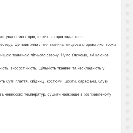
аштуванні моніторів, з яких він проглядається.
естеру. Це повітряна літня тканина, лицьова сторона якої трохи
ішою тканиною літнього сезону. Нумо з'ясуємо, які ключові
сть, зносостійкість, щільність тканини та нескладність у
ь бути плаття, спідниці, костюми, шорти, сарафани, блузи,
і за невисоких температур, сушити найкраще в розправленому