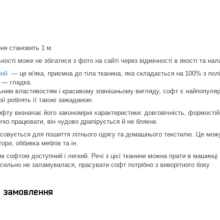
ня становить 1 м.
ності може не збігатися з фото на сайті через відмінності в якості та нал
ний
— це м'яка, приємна до тіла тканина, яка складається на 100% з полі
а — гладка.
ьним властивостям і красивому зовнішньому вигляду, софт є найпопулярн
рії роблять її такою зажаданою.
ту визначає його закономірні характеристики: довговічність, формостійкі
гко працювати, він чудово драпірується й не блякне.
совується для пошиття літнього одягу та домашнього текстилю. Це можут
ори, оббивка меблів та ін.
м софтом доступний і легкий. Речі з цієї тканини можна прати в машинц
 сильно не заламувалася, прасувати софт потрібно з виворітного боку
я замовлення