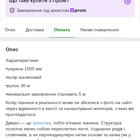
Що таке купити з Пром?
Замовлення під захистом
Опис
Доставка
Оплата
Умови повернення
Опис
Характеристики:
•ширина 1500 мм
•колір малиновий
•рулон 30 м
•мінімальне замовлення становить 5 м
Колір тканини в реальності може не збігатися з фото на сайті
через відмінності в якості та налаштуванні моніторів, з яких він
проглядається.
Джерсі — це
трикотаж
, тобто в'язана тканина. Структура
полотна являє собою переплетені петлі, з'єднання рядів і
стовпчиків, а не перпендикулярні нитки основи та качка (як у