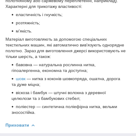
полотняному або саржевому переплетенні, наприклад).
Характерні для трикотажу властивості:
еластичність і гнучкість;
розтяжність;
м'якість.
Матеріал виготовляють за допомогою спеціальних
текстильних машин, які автоматично вив'язують однорядне
полотно. Зараз для виготовлення джерсі використовують не
тільки шерсть, а також:
бавовна — натуральна рослинна нитка,
гіпоалергенна, економна та доступна;
шовк
— нитка з коконів шовкопряда, ошатна, дорога
та дуже міцна;
віскоза і бамбук — штучні волокна з деревної
целюлози та з бамбукових стебел;
поліестер — синтетична поліефірна нитка, вельми
зносостійка.
Приховати