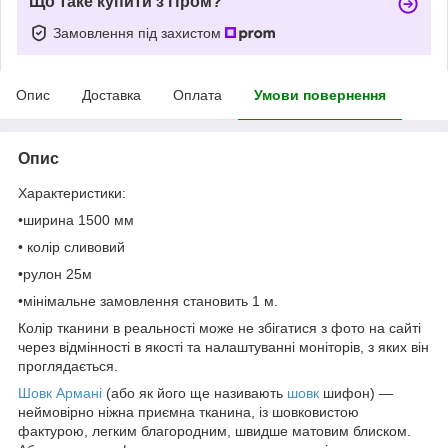
Що таке купити з Пром?
Замовлення під захистом
Опис
Доставка
Оплата
Умови повернення
Опис
Характеристики:
•ширина 1500 мм
• колір сливовий
•рулон 25м
•мінімальне замовлення становить 1 м.
Колір тканини в реальності може не збігатися з фото на сайті
через відмінності в якості та налаштуванні моніторів, з яких він
проглядається.
Шовк Армані
(або як його ще називають
шовк
шифон) —
неймовірно ніжна приємна тканина, із шовковистою
фактурою, легким благородним, швидше матовим блиском.