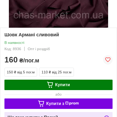
Шовк Армані сливовий
В наявності
Код: 8936
Опт і роздріб
160
₴/пог.м
150 ₴
від 5 пог.м
110 ₴
від 25 пог.м
Купити
або
Купити з