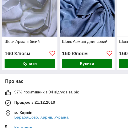
Шовк Армані білий
Шовк Армані джинсовий
Шовк
160
160
160
₴/пог.м
₴/пог.м
Купити
Купити
Про нас
97% позитивних з 94 відгуків за рік
Працює з 21.12.2019
м. Харків
Барабашово, Харків, Україна
Контакти