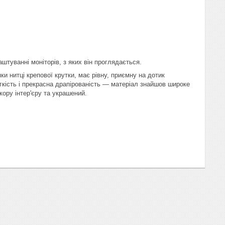
аштуванні моніторів, з яких він проглядається.
и нитці крепової крутки, має рівну, приємну на дотик
гкість і прекрасна драпірованість — матеріал знайшов широке
кору інтер'єру та украшений.