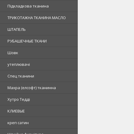
Підкладкова тканина
ТРИКОТАЖНА ТКАНИНА МАСЛО
ШТАПЕЛЬ
РУБАШЕЧНЫЕ ТКАНИ
Шовк
утеплювачі
Спец тканини
Махра (елсофт) тканинна
Хутро Тедді
КЛИЕВЫЕ
креп сатин