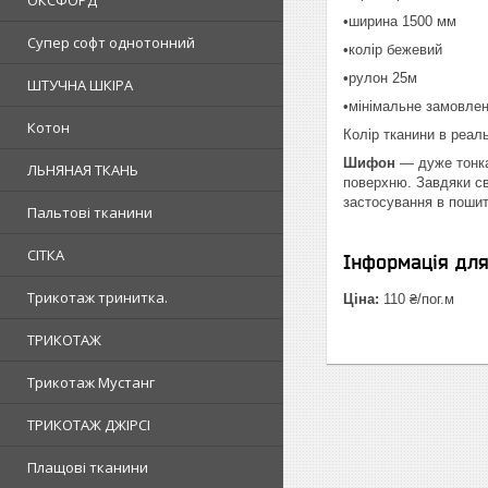
ОКСФОРД
•ширина 1500 мм
Супер софт однотонний
•колір бежевий
•рулон 25м
ШТУЧНА ШКІРА
•мінімальне замовлен
Котон
Колір тканини в реаль
Шифон
— дуже тонка,
ЛЬНЯНАЯ ТКАНЬ
поверхню. Завдяки св
застосування в пошит
Пальтові тканини
СІТКА
Інформація дл
Трикотаж тринитка.
Ціна:
110 ₴/пог.м
ТРИКОТАЖ
Трикотаж Мустанг
ТРИКОТАЖ ДЖІРСІ
Плащові тканини