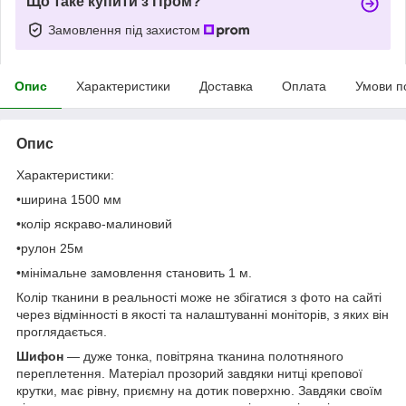
Що таке купити з Пром?
Замовлення під захистом
Опис
Характеристики
Доставка
Оплата
Умови п
Опис
Характеристики:
•ширина 1500 мм
•колір яскраво-малиновий
•рулон 25м
•мінімальне замовлення становить 1 м.
Колір тканини в реальності може не збігатися з фото на сайті
через відмінності в якості та налаштуванні моніторів, з яких він
проглядається.
Шифон
— дуже тонка, повітряна тканина полотняного
переплетення. Матеріал прозорий завдяки нитці крепової
крутки, має рівну, приємну на дотик поверхню. Завдяки своїм