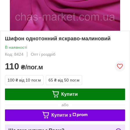
Шифон однотонний яскраво-малиновий
В наявності
Код: 8424
Опт і роздріб
110
₴/пог.м
100 ₴
від 10 пог.м
65 ₴
від 50 пог.м
Купити
або
Купити з