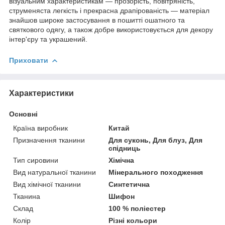
візуальним характеристикам — прозорість, повітряність,
струменяста легкість і прекрасна драпірованість — матеріал
знайшов широке застосування в пошитті ошатного та
святкового одягу, а також добре використовується для декору
інтер'єру та украшений.
Приховати
Характеристики
Основні
Країна виробник
Китай
Призначення тканини
Для суконь, Для блуз, Для
спідниць
Тип сировини
Хімічна
Вид натуральної тканини
Мінерального походження
Вид хімічної тканини
Синтетична
Тканина
Шифон
Склад
100 % поліестер
Колір
Різні кольори