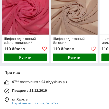
Шифон однотонний
Шифон однотонний
Шиф
світло-малиновий
бежевий
мал
110
110
110
₴/пог.м
₴/пог.м
Купити
Купити
Про нас
97% позитивних з 94 відгуків за рік
Працює з 21.12.2019
м. Харків
Барабашово, Харків, Україна