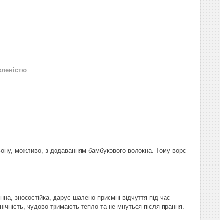
вленістю
ьону, можливо, з додаванням бамбукового волокна. Тому ворс
енна, зносостійка, дарує шалено приємні відчуття під час
ієнічність, чудово тримають тепло та не мнуться після прання.