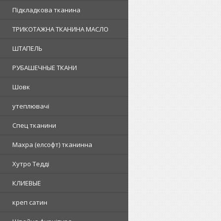
Підкладкова тканина
ТРИКОТАЖНА ТКАНИНА МАСЛО
ШТАПЕЛЬ
РУБАШЕЧНЫЕ ТКАНИ
Шовк
утеплювачі
Спец тканини
Махра (елсофт) тканинна
Хутро Тедді
КЛИЕВЫЕ
креп сатин