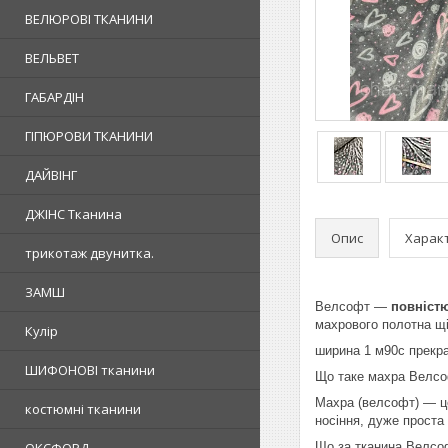
ВЕЛЮРОВІ ТКАНИНИ
ВЕЛЬВЕТ
ГАБАРДІН
ГІПЮРОВИ ТКАНИНИ
ДАЙВІНГ
ДЖІНС Тканина
Опис
Харак
трикотаж двунитка.
ЗАМШ
Велсофт —
повніст
махрового полотна щі
Кулір
ширина 1 м90с прекра
ШИФОНОВІ тканини
Що таке махра Велс
Махра (велсофт) — 
костюмні тканини
носіння, дуже проста 
Що за тканина Велсо