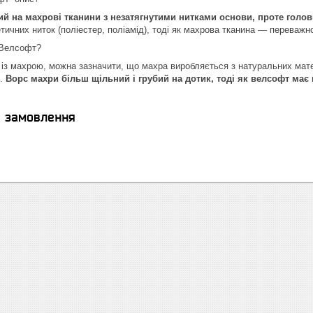
й на махрові тканини з незатягнутими нитками основи, проте головн
тичних ниток (поліестер, поліамід), тоді як махрова тканина — переважн
 Велсофт?
з махрою, можна зазначити, що махра виробляється з натуральних матер
л.
Ворс махри більш щільний і грубий на дотик, тоді як велсофт має 
я замовлення