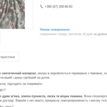
+380 (67) 358-96-50
повернення товару протягом 14 днів
за домо
теристики
ю синтетичний матеріал
, махра ж виробляється переважно з бавовни, л
льніший і дещо грубіший на дотик.
сна, підходить на покривало.
офт?
це
дуже м'яка, злегка пухнаста, легка та міцна тканина
. Вона гіпоалерг
в догляді. Вироби з неї мають прекрасну повітропроникність і високу гіг
фт- опис?