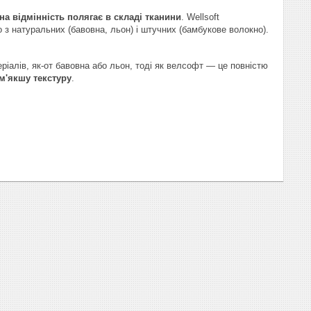
а відмінність полягає в складі тканини
. Wellsoft
о з натуральних (бавовна, льон) і штучних (бамбукове волокно).
іалів, як-от бавовна або льон, тоді як велсофт — це повністю
м'якшу текстуру
.