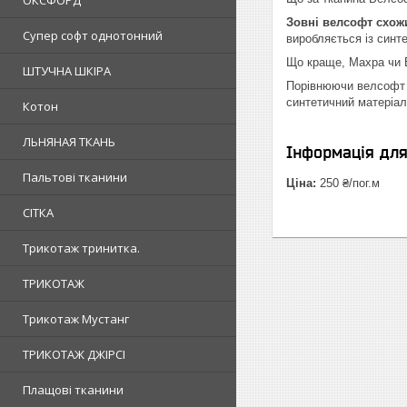
ОКСФОРД
Зовні велсофт схожи
Супер софт однотонний
виробляється із синте
Що краще, Махра чи
ШТУЧНА ШКІРА
Порівнюючи велсофт і
синтетичний матеріа
Котон
ЛЬНЯНАЯ ТКАНЬ
Інформація дл
Пальтові тканини
Ціна:
250 ₴/пог.м
СІТКА
Трикотаж тринитка.
ТРИКОТАЖ
Трикотаж Мустанг
ТРИКОТАЖ ДЖІРСІ
Плащові тканини