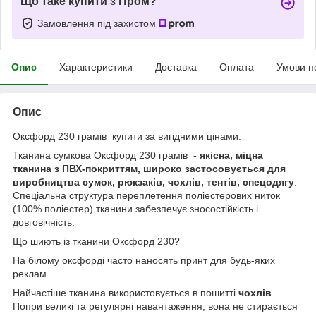
Що таке купити з Пром?
Замовлення під захистом
Опис
Характеристики
Доставка
Оплата
Умови п
Опис
Оксфорд 230 грамів купити за вигідними цінами.
Тканина сумкова Оксфорд 230 грамів -
якісна, міцна
тканина з ПВХ-покриттям, широко застосовується для
виробництва сумок, рюкзаків, чохлів, тентів, спецодягу
.
Спеціальна структура переплетення поліестерових ниток
(100% поліестер) тканини забезпечує зносостійкість і
довговічність.
Що шиють із тканини Оксфорд 230?
На білому оксфорді часто наносять принт для будь-яких
реклам
Найчастіше тканина використовується в пошитті
чохлів
.
Попри великі та регулярні навантаження, вона не стирається