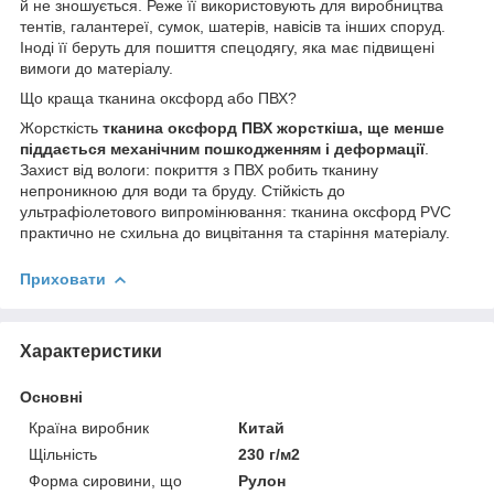
й не зношується. Реже її використовують для виробництва
тентів, галантереї, сумок, шатерів, навісів та інших споруд.
Іноді її беруть для пошиття спецодягу, яка має підвищені
вимоги до матеріалу.
Що краща тканина оксфорд або ПВХ?
Жорсткість
тканина оксфорд ПВХ жорсткіша, ще менше
піддається механічним пошкодженням і деформації
.
Захист від вологи: покриття з ПВХ робить тканину
непроникною для води та бруду. Стійкість до
ультрафіолетового випромінювання: тканина оксфорд PVC
практично не схильна до вицвітання та старіння матеріалу.
Приховати
Характеристики
Основні
Країна виробник
Китай
Щільність
230 г/м2
Форма сировини, що
Рулон