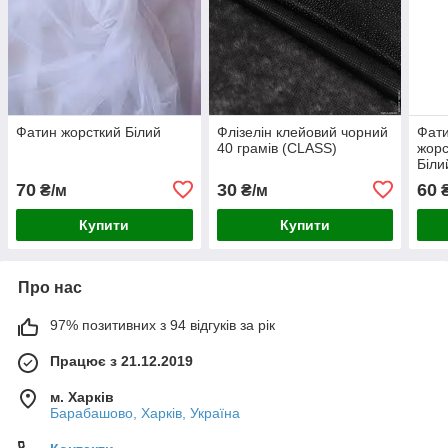
Фатин жорсткий Білий
Флізелін клейовий чорний
Фати
40 грамів (CLASS)
жорс
Біли
70
30
60
₴/м
₴/м
₴
Купити
Купити
Про нас
97% позитивних з 94 відгуків за рік
Працює з 21.12.2019
м. Харків
Барабашово, Харків, Україна