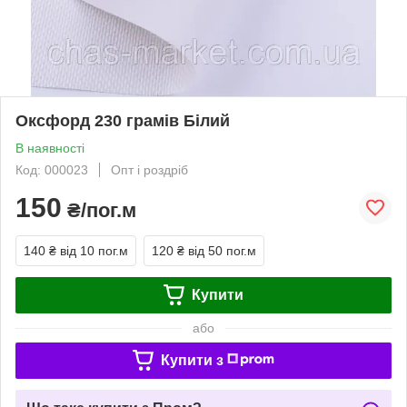
Оксфорд 230 грамів Білий
В наявності
Код: 000023
Опт і роздріб
150
₴/пог.м
140 ₴
від 10 пог.м
120 ₴
від 50 пог.м
Купити
або
Купити з