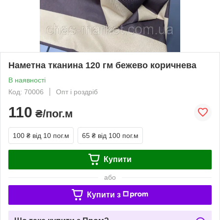
Наметна тканина 120 гм бежево коричнева
В наявності
Код: 70006
Опт і роздріб
110
₴/пог.м
100 ₴
від 10 пог.м
65 ₴
від 100 пог.м
Купити
або
Купити з