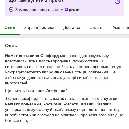
Що таке купити з Пром?
Замовлення під захистом
Опис
Характеристики
Доставка
Оплата
Умови п
Опис
Наметна тканина Оксфорд
має водовідштовхувальну
властивість, вона вітронепродувна, пожежостійка. Її
вирізняють високі міцність, стійкість до перепадів температур,
ультрафіолетового випромінювання сонця, блякнення. Це
забезпечує довговічність експлуатації виробів, які з неї
виготовлені.
Що шиють із тканини Оксфорда?
Тканина оксфорд — та сама тканина, з якої шиють:
куртки,
напівкомбінезони, костюми, жилети, штани
. Завдяки
універсальному складу й особливому переплетенню ниток у
виробі з тканини оксфорд не відчуваєш пронизливого вітру, не
боїться опадів.