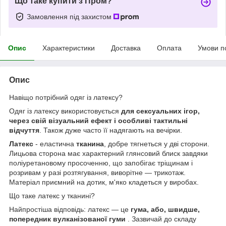
Що таке купити з Пром?
Замовлення під захистом
Опис
Характеристики
Доставка
Оплата
Умови п
Опис
Навіщо потрібний одяг із латексу?
Одяг із латексу використовується
для сексуальних ігор,
через свій візуальний ефект і особливі тактильні
відчуття
. Також дуже часто її надягають на вечірки.
Латекс
- еластична
тканина
, добре тягнеться у дві сторони.
Лицьова сторона має характерний глянсовий блиск завдяки
поліуретановому просоченню, що запобігає тріщинам і
розривам у разі розтягування, виворітне — трикотаж.
Матеріал приємний на дотик, м'яко кладеться у виробах.
Що таке латекс у тканині?
Найпростіша відповідь: латекс — це
гума, або, швидше,
попередник вулканізованої гуми
. Зазвичай до складу