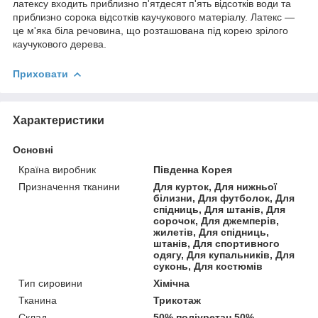
латексу входить приблизно п'ятдесят п'ять відсотків води та
приблизно сорока відсотків каучукового матеріалу. Латекс —
це м'яка біла речовина, що розташована під корею зрілого
каучукового дерева.
Приховати
Характеристики
Основні
Країна виробник
Південна Корея
Призначення тканини
Для курток, Для нижньої
білизни, Для футболок, Для
спідниць, Для штанів, Для
сорочок, Для джемперів,
жилетів, Для спідниць,
штанів, Для спортивного
одягу, Для купальників, Для
суконь, Для костюмів
Тип сировини
Хімічна
Тканина
Трикотаж
Склад
50% поліуретан 50%