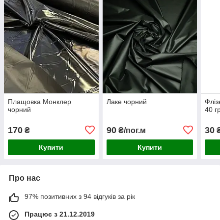
Плащовка Монклер
Лаке чорний
Фліз
чорний
40 г
170
90
30
₴
₴/пог.м
₴
Купити
Купити
Про нас
97% позитивних з 94 відгуків за рік
Працює з 21.12.2019