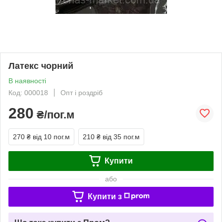
Латекс чорний
В наявності
Код: 000018
Опт і роздріб
280
₴/пог.м
270 ₴
від 10 пог.м
210 ₴
від 35 пог.м
Купити
або
Купити з