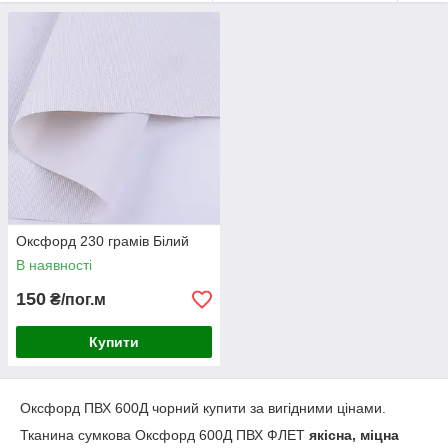
й не зношується. Реже її використовують для виробництва
тентів, галантереї, сумок, шатрів, навісів та інших споруд.
Іноді її беруть для пошиття спецодягу, яка має підвищені
вимоги до матеріалу.
Що краща тканина оксфорд або ПВХ?
Жорсткість
тканина оксфорд ПВХ жорсткіша, ще менше
піддається механічним пошкодженням і деформації
.
Захист від вологи: покриття з ПВХ робить тканину
непроникною для води та бруду. Стійкість до
ультрафіолетового випромінювання: тканина оксфорд PVC
практично не схильна до вицвітання та старіння матеріалу.
Оксфорд 230 грамів Білий
В наявності
150
₴/пог.м
Купити
Оксфорд ПВХ 600Д чорний купити за вигідними цінами.
Тканина сумкова Оксфорд 600Д ПВХ ФЛЕТ
якісна, міцна