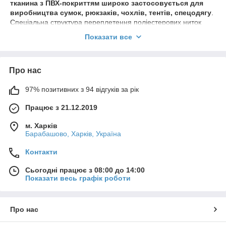
тканина з ПВХ-покриттям широко застосовується для
виробництва сумок, рюкзаків, чохлів, тентів, спецодягу
.
Спеціальна структура переплетення поліестерових ниток
(100% поліестер) тканини забезпечує зносостійкість і
Показати все
довговічність.
Що шиють із тканини Оксфорд 600D?
Найчастіше тканина використовується в пошитті
чохлів
.
Про нас
Попри великі та регулярні навантаження, вона не стирається
й не зношується. Реже її використовують для виробництва
97% позитивних з 94 відгуків за рік
тентів, галантереї, сумок, шатрів, навісів та інших споруд.
Іноді її беруть для пошиття спецодягу, яка має підвищені
Працює з 21.12.2019
вимоги до матеріалу.
м. Харків
Що краща тканина оксфорд або ПВХ?
Барабашово, Харків, Україна
Жорсткість
тканина оксфорд ПВХ жорсткіша, ще менше
Контакти
піддається механічним пошкодженням і деформації
.
Захист від вологи: покриття з ПВХ робить тканину
Сьогодні працює з 08:00 до 14:00
непроникною для води та бруду. Стійкість до
Показати весь графік роботи
ультрафіолетового випромінювання: тканина оксфорд PVC
практично не схильна до вицвітання та старіння матеріалу.
Про нас