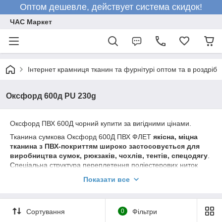
Оптом дешевле, действует система скидок!
ЧАС Маркет
Інтернет крамниця тканин та фурнітурі оптом та в роздріб
Оксфорд 600д PU 230g
Оксфорд ПВХ 600Д чорний купити за вигідними цінами.
Тканина сумкова Оксфорд 600Д ПВХ ФЛЕТ
якісна, міцна
тканина з ПВХ-покриттям широко застосовується для
виробництва сумок, рюкзаків, чохлів, тентів, спецодягу
.
Спеціальна структура переплетення поліестерових ниток
(100% поліестер) тканини забезпечує зносостійкість і
Показати все
довговічність.
Що шиють із тканини Оксфорд 600D?
Найчастіше тканина використовується в пошитті
чохлів
.
Сортування
0
Фільтри
Попри великі та регулярні навантаження, вона не стирається